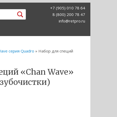
+7 (905) 010 78 64
8 (800) 200 78 47
info@retpro.ru
Wave серия Quadro
» Набор для специй
пеций «Chan Wave»
, зубочистки)