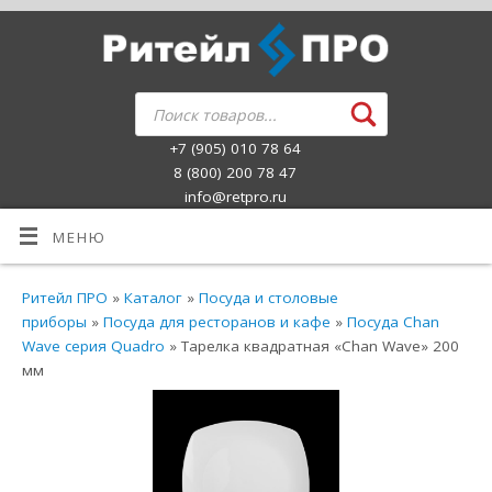
+7 (905) 010 78 64
8 (800) 200 78 47
info@retpro.ru
МЕНЮ
Ритейл ПРО
»
Каталог
»
Посуда и столовые
приборы
»
Посуда для ресторанов и кафе
»
Посуда Chan
Wave серия Quadro
» Тарелка квадратная «Chan Wave» 200
мм