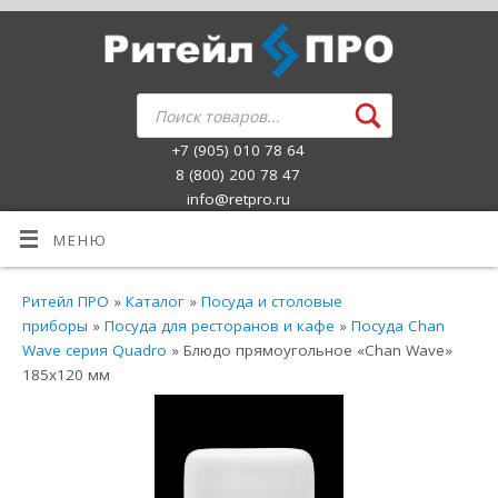
+7 (905) 010 78 64
8 (800) 200 78 47
info@retpro.ru
МЕНЮ
Ритейл ПРО
»
Каталог
»
Посуда и столовые
приборы
»
Посуда для ресторанов и кафе
»
Посуда Chan
Wave серия Quadro
» Блюдо прямоугольное «Chan Wave»
185х120 мм