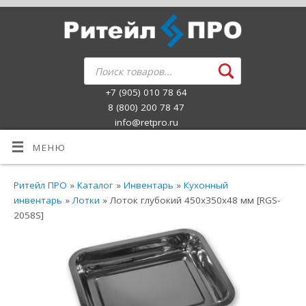
+7 (905) 010 78 64
8 (800) 200 78 47
info@retpro.ru
МЕНЮ
Ритейл ПРО
»
Каталог
»
Инвентарь
»
Кухонный
инвентарь
»
Лотки
» Лоток глубокий 450х350х48 мм [RGS-
2058S]