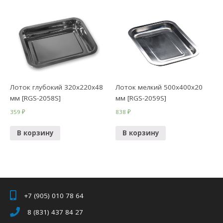
Лоток глубокий 320х220х48
Лоток мелкий 500х400х20
мм [RGS-2058S]
мм [RGS-2059S]
359
₽
838
₽
В корзину
В корзину
+7 (905) 010 78 64
8 (831) 437 84 27