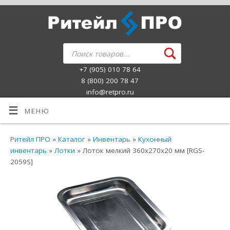
+7 (905) 010 78 64
8 (800) 200 78 47
info@retpro.ru
МЕНЮ
Ритейл ПРО
»
Каталог
»
Инвентарь
»
Кухонный
инвентарь
»
Лотки
» Лоток мелкий 360х270х20 мм [RGS-
2059S]