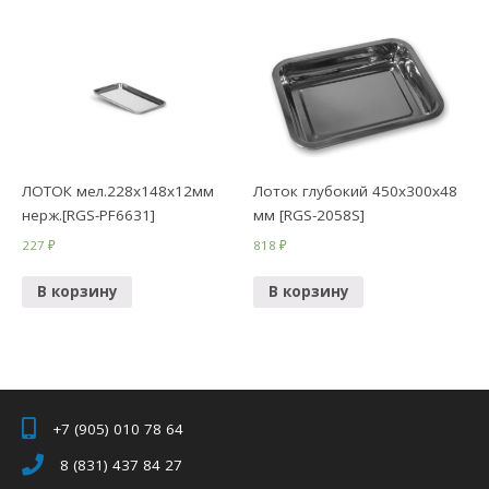
ЛОТОК мел.228х148х12мм
Лоток глубокий 450х300х48
нерж.[RGS-PF6631]
мм [RGS-2058S]
227
₽
818
₽
В корзину
В корзину
+7 (905) 010 78 64
8 (831) 437 84 27