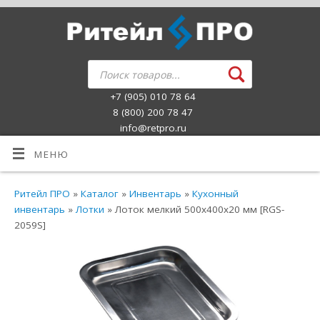
+7 (905) 010 78 64
8 (800) 200 78 47
info@retpro.ru
МЕНЮ
Ритейл ПРО
»
Каталог
»
Инвентарь
»
Кухонный
инвентарь
»
Лотки
» Лоток мелкий 500х400х20 мм [RGS-
2059S]