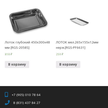
Лоток глубокий 450х300х48
ЛОТОК мел.265х155х12мм
мм [RGS-2058S]
нерж.[RGS-PF6631]
818
₽
259
₽
В корзину
В корзину
+7 (905) 010 78 64
8 (831) 437 84 27