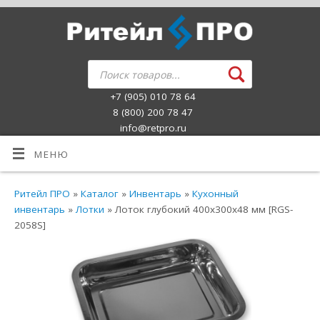
+7 (905) 010 78 64
8 (800) 200 78 47
info@retpro.ru
МЕНЮ
Ритейл ПРО
»
Каталог
»
Инвентарь
»
Кухонный
инвентарь
»
Лотки
» Лоток глубокий 400х300х48 мм [RGS-
2058S]