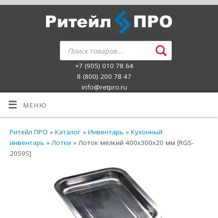
+7 (905) 010 78 64
8 (800) 200 78 47
info@retpro.ru
МЕНЮ
Ритейл ПРО
»
Каталог
»
Инвентарь
»
Кухонный
инвентарь
»
Лотки
» Лоток мелкий 400х300х20 мм [RGS-
2059S]