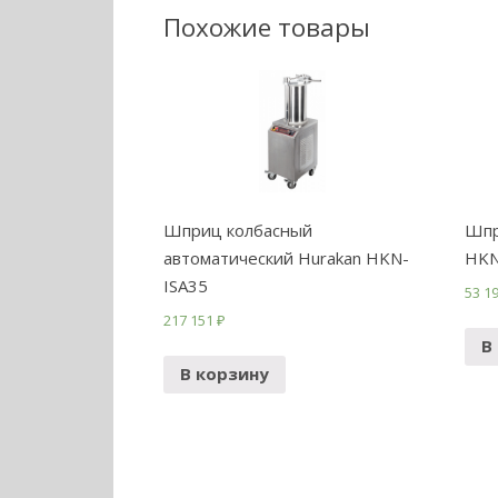
Похожие товары
Шприц колбасный
Шпр
автоматический Hurakan HKN-
HKN
ISA35
53 1
217 151
₽
В
В корзину