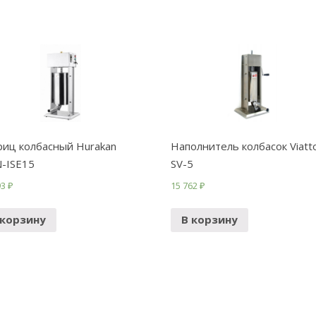
иц колбасный Hurakan
Наполнитель колбасок Viatt
-ISE15
SV-5
93
₽
15 762
₽
 корзину
В корзину