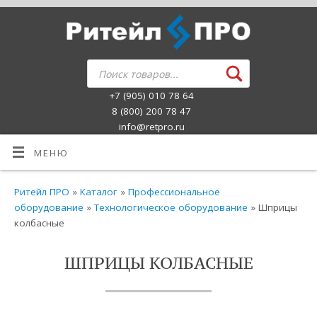
+7 (905) 010 78 64
8 (800) 200 78 47
info@retpro.ru
МЕНЮ
Ритейл ПРО
»
Каталог
»
Профессиональное
оборудование
»
Технологическое оборудование
» Шприцы
колбасные
ШПРИЦЫ КОЛБАСНЫЕ