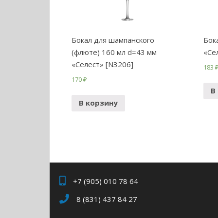
Бокал для шампанского
Бок
(флюте) 160 мл d=43 мм
«Се
«Селест» [N3206]
183
170
₽
В
В корзину
+7 (905) 010 78 64
8 (831) 437 84 27