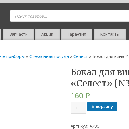
Запчасти
Акции
Гарантия
Контакты
вые приборы
»
Стеклянная посуда
»
Селест
» Бокал для вина 2
Бокал для ви
«Селест» [N3
160
₽
В корзину
Артикул:
4795