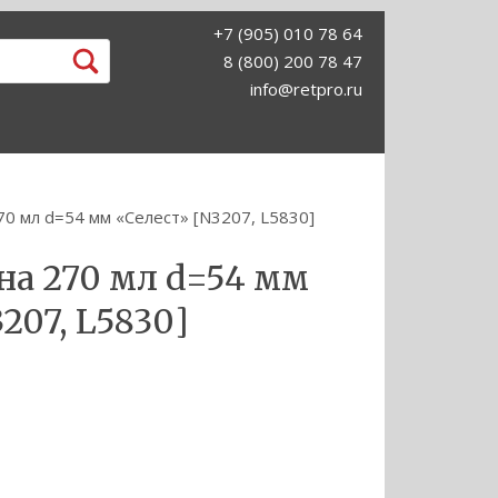
+7 (905) 010 78 64
8 (800) 200 78 47
info@retpro.ru
70 мл d=54 мм «Селест» [N3207, L5830]
на 270 мл d=54 мм
207, L5830]