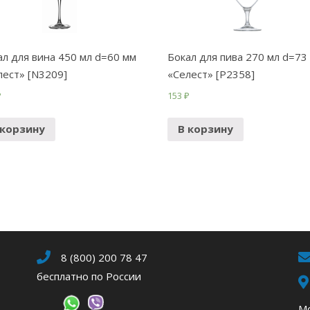
ал для вина 450 мл d=60 мм
Бокал для пива 270 мл d=73
лест» [N3209]
«Селест» [P2358]
₽
153
₽
 корзину
В корзину
8 (800) 200 78 47
бесплатно по России
Мо