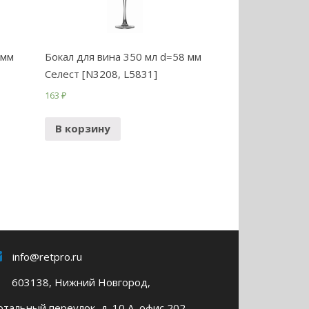
 мм
Бокал для вина 350 мл d=58 мм
Селест [N3208, L5831]
163
₽
В корзину
info@retpro.ru
603138, Нижний Новгород,
тальный переулок, д. 10 А, офис 202