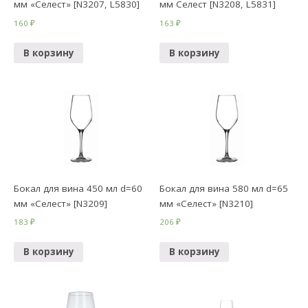
мм «Селест» [N3207, L5830]
мм Селест [N3208, L5831]
160
₽
163
₽
В корзину
В корзину
Бокал для вина 450 мл d=60
Бокал для вина 580 мл d=65
мм «Селест» [N3209]
мм «Селест» [N3210]
183
₽
206
₽
В корзину
В корзину