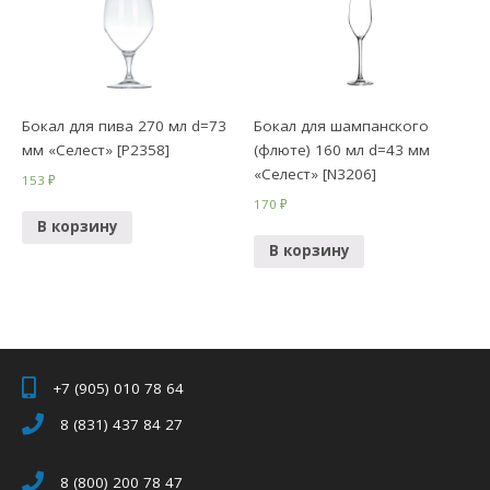
Бокал для пива 270 мл d=73
Бокал для шампанского
мм «Селест» [P2358]
(флюте) 160 мл d=43 мм
«Селест» [N3206]
153
₽
170
₽
В корзину
В корзину
+7 (905) 010 78 64
8 (831) 437 84 27
8 (800) 200 78 47