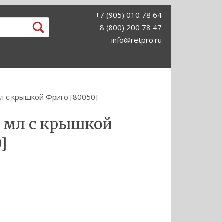
+7 (905) 010 78 64
8 (800) 200 78 47
info@retpro.ru
л с крышкой Фриго [80050]
 мл с крышкой
]