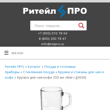
+7 (905) 010 78 64
8 (800) 200 78 47
info@retpro.ru
МЕНЮ
Ритейл ПРО
»
Каталог
»
Посуда и столовые
приборы
»
Стеклянная посуда
»
Кружки и стаканы для чая и
кофе
» Кружка для чая-кофе 250 мл «Маг» [J2656]