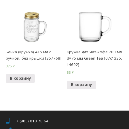
Банка (кружка) 415 мл с
Кружка для чая-кофе 200 мл
ручкой, без крышки [357768]
d=75 мм Green Tea [07с1335,
L4692]
375
₽
53
₽
В корзину
В корзину
+7 (905) 010 78 64