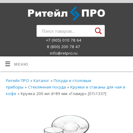
+7 (905) 010 78 64
8 (800) 200 78 47
info@retpro.ru
МЕНЮ
Ритейл ПРО
»
Каталог
»
Посуда и столовые
приборы
»
Стеклянная посуда
»
Кружки и стаканы для чая и
кофе
» Кружка 200 мл d=89 мм «Гламур» [07с1337]