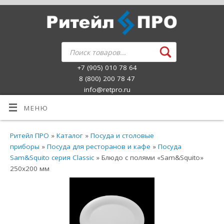
+7 (905) 010 78 64
8 (800) 200 78 47
info@retpro.ru
МЕНЮ
Ритейл ПРО
»
Каталог
»
Посуда и столовые
приборы
»
Посуда для ресторанов и кафе
»
Посуда
Sam&Squito серия Classic
» Блюдо с полями «Sam&Squito»
250х200 мм