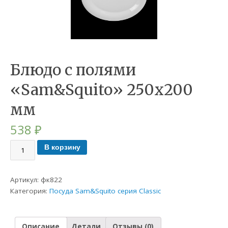
Блюдо с полями
«Sam&Squito» 250х200
мм
538
₽
В корзину
Артикул:
фк822
Категория:
Посуда Sam&Squito серия Classic
Описание
Детали
Отзывы (0)