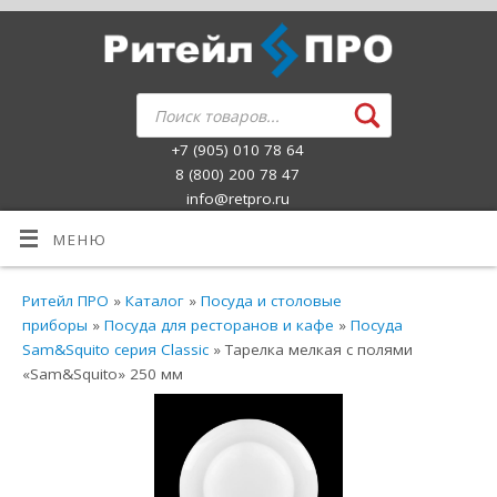
+7 (905) 010 78 64
8 (800) 200 78 47
info@retpro.ru
МЕНЮ
Ритейл ПРО
»
Каталог
»
Посуда и столовые
приборы
»
Посуда для ресторанов и кафе
»
Посуда
Sam&Squito серия Classic
» Тарелка мелкая с полями
«Sam&Squito» 250 мм