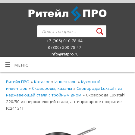
+7 (905) 010 78 64
8 (800) 200 78 47
info@retpro.ru
МЕНЮ
Ритейл ПРО
»
Каталог
»
Инвентарь
»
Кухонный
инвентарь
»
Сковороды, казаны
»
Сковороды Luxstahl из
нержавеющей стали с тройным дном
» Сковорода Luxstahl
220/50 из нержавеющей стали, антипригарное покрытие
[C24131]