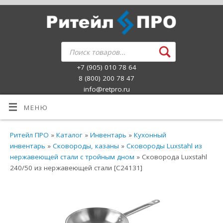
+7 (905) 010 78 64
8 (800) 200 78 47
info@retpro.ru
МЕНЮ
Ритейл ПРО
»
Каталог
»
Инвентарь
»
Кухонный
инвентарь
»
Сковороды, казаны
»
Сковороды Luxstahl из
нержавеющей стали с тройным дном
» Сковорода Luxstahl
240/50 из нержавеющей стали [C24131]