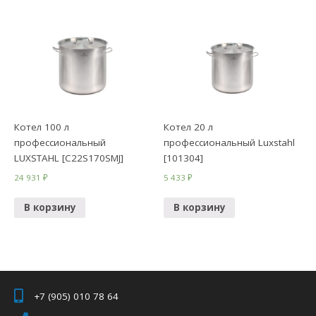
Котел 100 л
Котел 20 л
профессиональный
профессиональный Luxstahl
LUXSTAHL [C22S170SMJ]
[101304]
24 931
₽
5 433
₽
В корзину
В корзину
+7 (905) 010 78 64