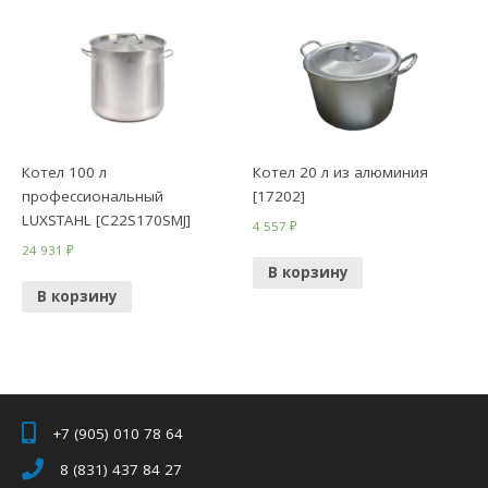
Котел 100 л
Котел 20 л из алюминия
профессиональный
[17202]
LUXSTAHL [C22S170SMJ]
4 557
₽
24 931
₽
В корзину
В корзину
+7 (905) 010 78 64
8 (831) 437 84 27