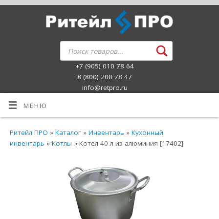
+7 (905) 010 78 64
8 (800) 200 78 47
info@retpro.ru
МЕНЮ
Ритейл ПРО
»
Каталог
»
Инвентарь
»
Кухонный
инвентарь
»
Котлы
» Котел 40 л из алюминия [17402]