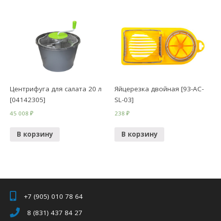
Центрифуга для салата 20 л
Яйцерезка двойная [93-AC-
[04142305]
SL-03]
45 008
₽
238
₽
В корзину
В корзину
+7 (905) 010 78 64
8 (831) 437 84 27