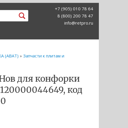
+7 (905) 010 78 64
8 (800) 200 78 47
info@retpro.ru
А (ABAT)
»
Запчасти к плитам и
Нов для конфорки
 120000044649, код
50