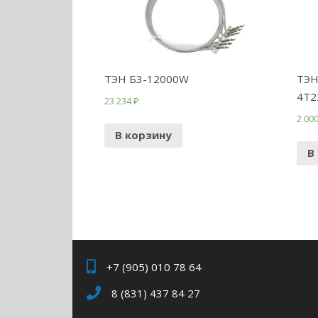
ТЭН Б3-12000W
ТЭН
4T2
23 234
₽
2 00
В корзину
В
+7 (905) 010 78 64
8 (831) 437 84 27