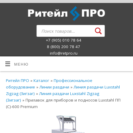
+7 (905) 010 78 64
8 (800) 200 78 47
info@retpro.ru
МЕНЮ
Ритейл ПРО
»
Каталог
»
Профессиональное
оборудование
»
Линии раздачи
»
Линия раздачи Luxstahl
Zigzag (Зигзаг)
»
Линия раздачи Luxstahl Zigzag
(Зигзаг)
» Прилавок для приборов и подносов Luxstahl ПП
(С)-600 Premium