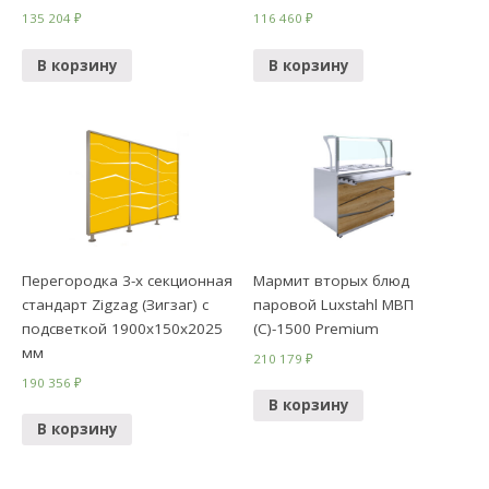
135 204
₽
116 460
₽
В корзину
В корзину
Перегородка 3-х секционная
Мармит вторых блюд
стандарт Zigzag (Зигзаг) с
паровой Luxstahl МВП
подсветкой 1900х150х2025
(С)-1500 Premium
мм
210 179
₽
190 356
₽
В корзину
В корзину