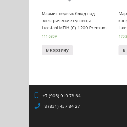
Мармит первых блюд под
Мар
электрические супницы
кон
Luxstahl МПН (С)-1200 Premium
Lux
111 680
₽
170 
В корзину
В
+7 (905) 010 78 64
8 (831) 437 84 27