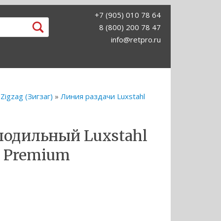
+7 (905) 010 78 64
8 (800) 200 78 47
info@retpro.ru
Zigzag (Зигзаг)
»
Линия раздачи Luxstahl
лодильный Luxstahl
0 Premium