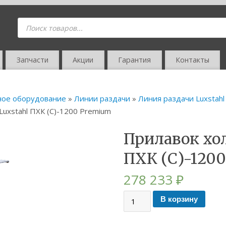
Запчасти
Акции
Гарантия
Контакты
ное оборудование
»
Линии раздачи
»
Линия раздачи Luxstahl 
uxstahl ПХК (С)-1200 Premium
Прилавок хо
ПХК (С)-120
278 233
₽
В корзину