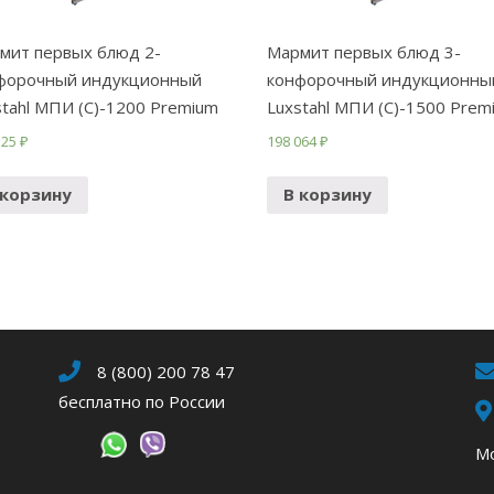
мит первых блюд 2-
Мармит первых блюд 3-
форочный индукционный
конфорочный индукционны
stahl МПИ (С)-1200 Premium
Luxstahl МПИ (С)-1500 Prem
325
₽
198 064
₽
 корзину
В корзину
8 (800) 200 78 47
бесплатно по России
Мо