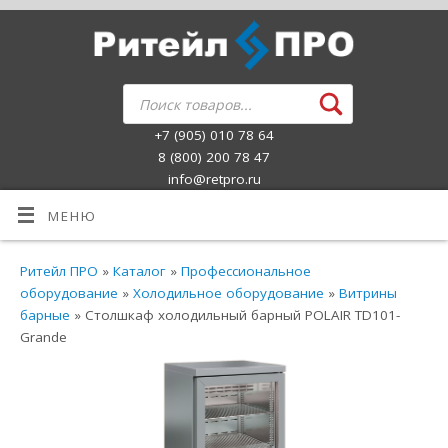
+7 (905) 010 78 64
8 (800) 200 78 47
info@retpro.ru
МЕНЮ
Ритейл ПРО
»
Каталог
»
Профессиональное
оборудование
»
Холодильное оборудование
»
Витрины
барные
» Столшкаф холодильный барный POLAIR TD101-
Grande