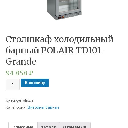
Столшкаф холодильный
барный POLAIR TD101-
Grande
94 858
₽
В корзину
Артикул:
pl843
Категория:
Витрины барные
Описание
Детали
Отзывы (0)