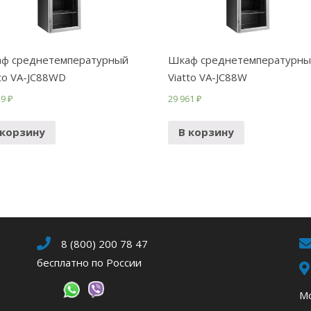
ф среднетемпературный
Шкаф среднетемпературны
tto VA-JC88WD
Viatto VA-JC88W
29
₽
29 961
₽
 корзину
В корзину
8 (800) 200 78 47
бесплатно по России
Мо