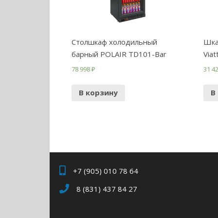
Столшкаф холодильный
Шка
барный POLAIR TD101-Bar
Via
78 998
₽
31 4
В корзину
В
+7 (905) 010 78 64
8 (831) 437 84 27