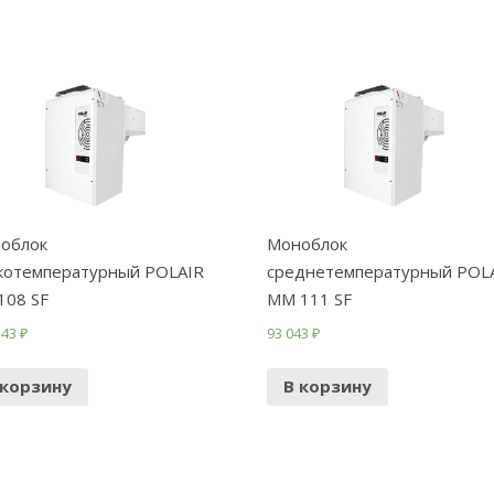
облок
Моноблок
котемпературный POLAIR
среднетемпературный POL
108 SF
ММ 111 SF
343
₽
93 043
₽
 корзину
В корзину