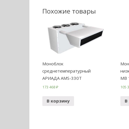
Похожие товары
Моноблок
Мон
среднетемпературный
низ
АРИАДА AMS-330Т
МB 
173 468
₽
105 
В корзину
В