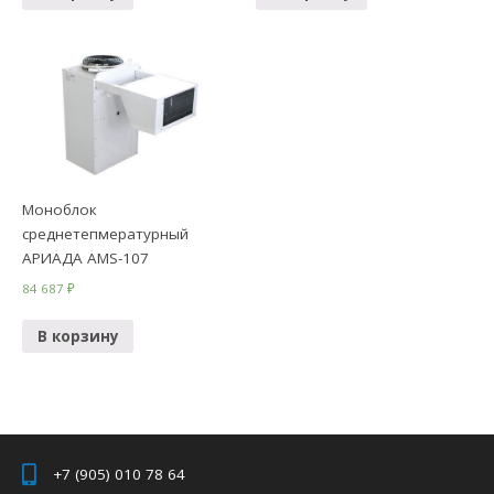
Моноблок
среднетепмературный
АРИАДА AMS-107
84 687
₽
В корзину
+7 (905) 010 78 64