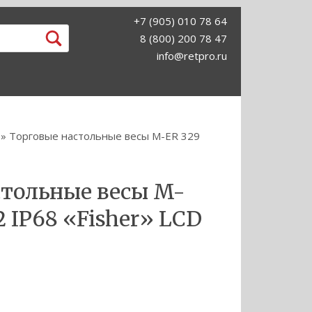
+7 (905) 010 78 64
8 (800) 200 78 47
info@retpro.ru
» Торговые настольные весы M-ER 329
стольные весы M-
2 IP68 «Fisher» LСD