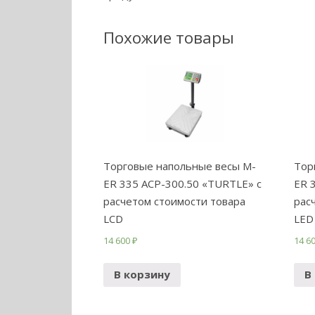
Похожие товары
Торговые напольные весы M-
Тор
ER 335 ACP-300.50 «TURTLE» с
ER 
расчетом стоимости товара
рас
LCD
LED
14 600
₽
14 6
В корзину
В