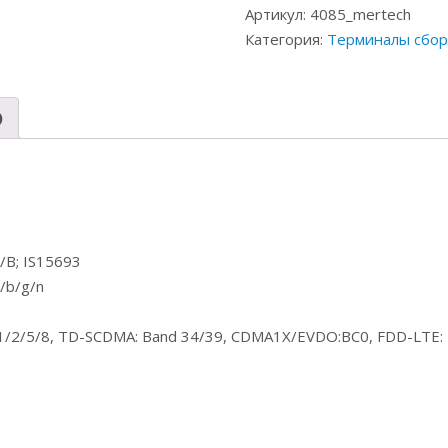
Артикул:
4085_mertech
Категория:
Терминалы сбор
)
A/B; IS15693
/b/g/n
/2/5/8, TD-SCDMA: Band 34/39, CDMA1X/EVDO:BC0, FDD-LTE: 