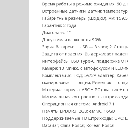
Время работы в режиме ожидания: 60 д
Встроенные датчики: датчик температуры
Габаритные размеры (ШхДхВ), мм: 159,
Гарантия: 2 года
Диагональ: 4″
Допустимая влажность: 90%
Заряд батареи: 1. USB — 3 часа; 2. Стан
Защита от падения: Выдерживает падени
Интерфейсы: USB Type-C; поддержка OT
Камера: 13 Мпикс, с автофокусом и LED-
Комплектация: ТСД; 5V/2A адаптер; Кабе
сканирования — опция; Ремешок — опц
Материал корпуса: ABC + PC (пластик + п
Минимальная контрастность штрих-кода
Операционная система: Android 7.1
Память: LPDDR3: 2GB; eMMC: 16GB
Поддерживаемые 1D штрихкоды: UPC; EAN; C
DataBar; China Postal; Korean Postal