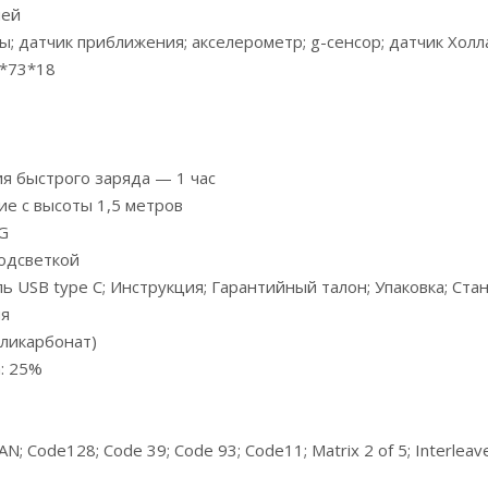
ней
; датчик приближения; акселерометр; g-сенсор; датчик Холл
5*73*18
ция быстрого заряда — 1 час
е с высоты 1,5 метров
G
подсветкой
ль USB type С; Инструкция; Гарантийный талон; Упаковка; Ста
ия
оликарбонат)
: 25%
ode128; Code 39; Code 93; Code11; Matrix 2 of 5; Interleaved