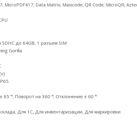
icroPDF417; Data Matrix; Maxicode; QR Code; MicroQR; Aztec
 CPU
а SDHC до 64GB, 1 разъем SIM
ng Gorilla
C
(v)
IP65
 65 °; Поворот на 360 °; Отклонение ± 60 °
склада, Для 1С, Для инвентаризации, Для маркировки