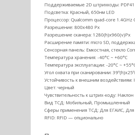
Поддерживаемые 2D штрихкоды: PDF417; M
Подсветка: Красный, 650нм LED
Процессор: Qualcomm quad-core 1.4GHz
Разрешение: 800х480 Px
Разрешение сканера: 1280(h)х960(v)Px
Расширение памяти: micro SD, поддержк
Сенсорная панель: Емкостная, стекло Corni
Температура хранения: -40°С ~ +60°С
Температура эксплуатации: -20°C ~ +55°
Угол охвата при сканировании: 39º(h)x25º
Устойчивость к внешним воздействиям: 
Цвет: черный
Чувствительность к штрих-коду: Наклон ±
Вид ТСД: Мобильный, Промышленный
Сферы применения ТСД: Для ЕГАИС, Для 
RFID: RFID — опционально