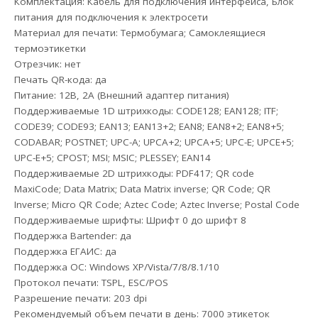
Комплектация: Кабель для подключения интерфейса, Блок
питания для подключения к электросети
Материал для печати: Термобумага; Cамоклеящиеся
термоэтикетки
Отрезчик: нет
Печать QR-кода: да
Питание: 12В, 2A (Внешний адаптер питания)
Поддерживаемые 1D штрихкоды: CODE128; EAN128; ITF;
CODE39; CODE93; EAN13; EAN13+2; EAN8; EAN8+2; EAN8+5;
CODABAR; POSTNET; UPC-A; UPCA+2; UPCA+5; UPC-E; UPCE+5;
UPC-E+5; CPOST; MSI; MSIC; PLESSEY; EAN14
Поддерживаемые 2D штрихкоды: PDF417; QR code
MaxiCode; Data Matrix; Data Matrix inverse; QR Code; QR
Inverse; Micro QR Code; Aztec Code; Aztec Inverse; Postal Code
Поддерживаемые шрифты: Шрифт 0 до шрифт 8
Поддержка Bartender: да
Поддержка ЕГАИС: да
Поддержка ОС: Windows XP/Vista/7/8/8.1/10
Протокол печати: TSPL, ESC/POS
Разрешение печати: 203 dpi
Рекомендуемый объем печати в день: 7000 этикеток