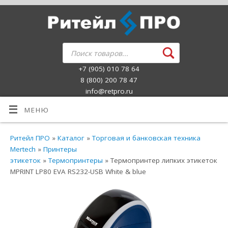
+7 (905) 010 78 64
8 (800) 200 78 47
info@retpro.ru
МЕНЮ
Ритейл ПРО
»
Каталог
»
Торговая и банковская техника
Mertech
»
Принтеры
этикеток
»
Термопринтеры
» Термопринтер липких этикеток
MPRINT LP80 EVA RS232-USB White & blue