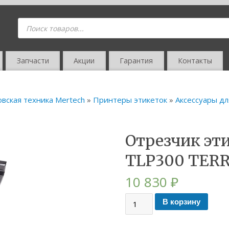
Запчасти
Акции
Гарантия
Контакты
овская техника Mertech
»
Принтеры этикеток
»
Аксессуары д
Отрезчик эт
TLP300 TER
10 830
₽
В корзину