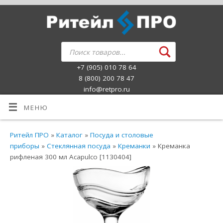
+7 (905) 010 78 64
8 (800) 200 78 47
info@retpro.ru
МЕНЮ
Ритейл ПРО
»
Каталог
»
Посуда и столовые
приборы
»
Стеклянная посуда
»
Креманки
» Креманка
рифленая 300 мл Acapulco [1130404]