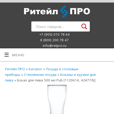
+7 (905) 010 78 64
8 (800) 200 78 47
info@retpro.ru
МЕНЮ
Ритейл ПРО
»
Каталог
»
Посуда и столовые
приборы
»
Стеклянная посуда
»
Бокалы и кружки для
пива
» Бокал для пива 500 мл Pub [1120614, 42477/b]