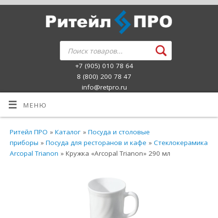
+7 (905) 010 78 64
8 (800) 200 78 47
info@retpro.ru
МЕНЮ
Ритейл ПРО
»
Каталог
»
Посуда и столовые
приборы
»
Посуда для ресторанов и кафе
»
Стеклокерамика
Arcopal Trianon
» Кружка «Arcopal Trianon» 290 мл