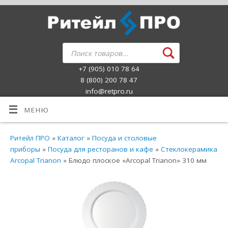
+7 (905) 010 78 64
8 (800) 200 78 47
info@retpro.ru
МЕНЮ
Ритейл ПРО
»
Каталог
»
Посуда и столовые
приборы
»
Посуда для ресторанов и кафе
»
Стеклокерамика
Arcopal Trianon
» Блюдо плоское «Arcopal Trianon» 310 мм