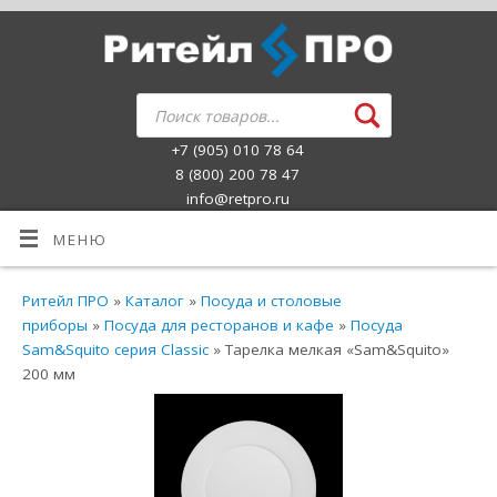
+7 (905) 010 78 64
8 (800) 200 78 47
info@retpro.ru
МЕНЮ
Ритейл ПРО
»
Каталог
»
Посуда и столовые
приборы
»
Посуда для ресторанов и кафе
»
Посуда
Sam&Squito серия Classic
» Тарелка мелкая «Sam&Squito»
200 мм