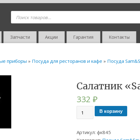
Запчасти
Акции
Гарантия
Контакты
вые приборы
»
Посуда для ресторанов и кафе
»
Посуда Sam&Sq
Салатник «S
332
₽
В корзину
Артикул:
фк845
Категория:
Посуда Sam&Squi