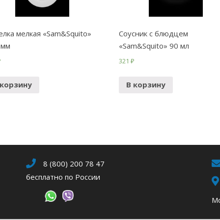
елка мелкая «Sam&Squito»
Соусник с блюдцем
 мм
«Sam&Squito» 90 мл
₽
321
₽
 корзину
В корзину
8 (800) 200 78 47
бесплатно по России
Мо