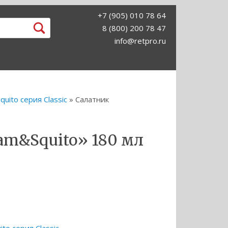
+7 (905) 010 78 64
8 (800) 200 78 47
info@retpro.ru
uito серия Classic
» Салатник
am&Squito» 180 мл
to серия Classic