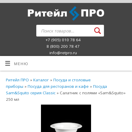
+7 (905) 010 78 64
8 (800) 200 78 47
info@retpro.ru
МЕНЮ
Ритейл ПРО
»
Каталог
»
Посуда и столовые
приборы
»
Посуда для ресторанов и кафе
»
Посуда
Sam&Squito серия Classic
» Салатник с полями «Sam&Squito»
250 мл