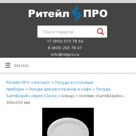
+7 (905) 010 78 64
8 (800) 200 78 47
info@retpro.ru
МЕНЮ
Ритейл ПРО
»
Каталог
»
Посуда и столовые
приборы
»
Посуда для ресторанов и кафе
»
Посуда
Sam&Squito серия Classic
» Блюдо с полями «Sam&Squito»
300х250 мм