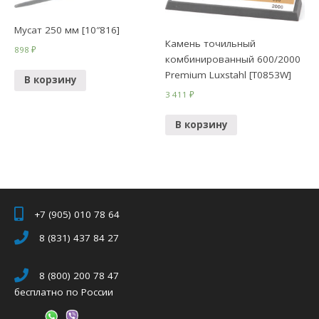
Мусат 250 мм [10″816]
Камень точильный
898
₽
комбинированный 600/2000
Premium Luxstahl [T0853W]
В корзину
3 411
₽
В корзину
+7 (905) 010 78 64
8 (831) 437 84 27
8 (800) 200 78 47
бесплатно по России