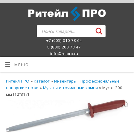
+7 (905) 010 78 64
8 (800) 200 78 47
info@retpro.ru
МЕНЮ
Ритейл ПРО
»
Каталог
»
Инвентарь
»
Профессиональные
поварские ножи
»
Мусаты и точильные камни
» Мусат 300
мм [12″817]