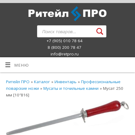
+7 (905) 010 78 64
8 (800) 200 78 47
info@retpro.ru
МЕНЮ
Ритейл ПРО
»
Каталог
»
Инвентарь
»
Профессиональные
поварские ножи
»
Мусаты и точильные камни
» Мусат 250
мм [10″816]