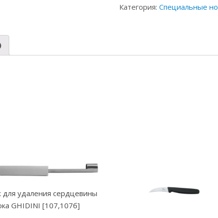
Категория:
Специальные н
)
 для удаления сердцевины
ока GHIDINI [107,107б]