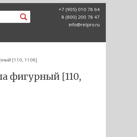
+7 (905) 010 78 64
8 (800) 200 78 47
info@retpro.ru
рный [110, 110б]
а фигурный [110,