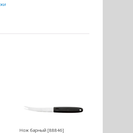
ожи
Нож барный [88846]