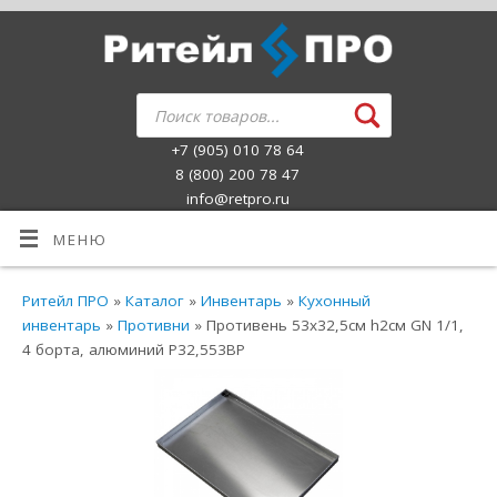
+7 (905) 010 78 64
8 (800) 200 78 47
info@retpro.ru
МЕНЮ
Ритейл ПРО
»
Каталог
»
Инвентарь
»
Кухонный
инвентарь
»
Противни
» Противень 53х32,5см h2см GN 1/1,
4 борта, алюминий P32,553BP