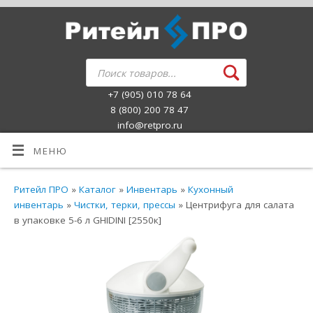
+7 (905) 010 78 64
8 (800) 200 78 47
info@retpro.ru
МЕНЮ
Ритейл ПРО
»
Каталог
»
Инвентарь
»
Кухонный
инвентарь
»
Чистки, терки, прессы
» Центрифуга для салата
в упаковке 5-6 л GHIDINI [2550к]