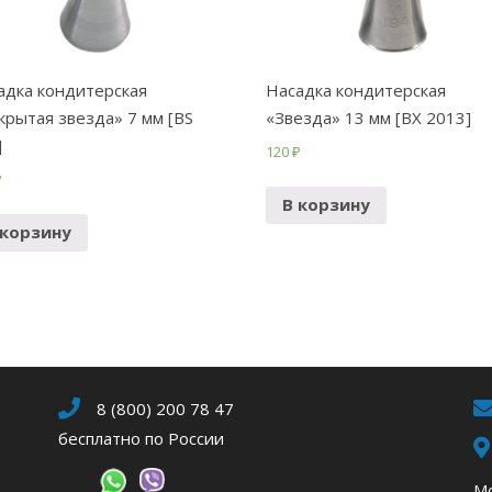
адка кондитерская
Насадка кондитерская
крытая звезда» 7 мм [BS
«Звезда» 13 мм [BX 2013]
]
120
₽
₽
В корзину
 корзину
8 (800) 200 78 47
бесплатно по России
Мо