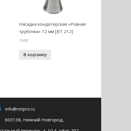
Насадка кондитерская «Ровная
трубочка» 12 мм [BT 212]
134
₽
В корзину
info@retpro.ru
603138, Нижний Новгород,
тальный переулок, д. 10 А, офис 202