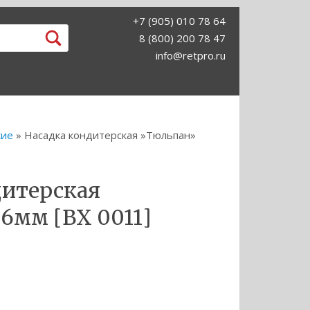
+7 (905) 010 78 64
8 (800) 200 78 47
info@retpro.ru
кие
» Насадка кондитерская »Тюльпан»
дитерская
6мм [BX 0011]