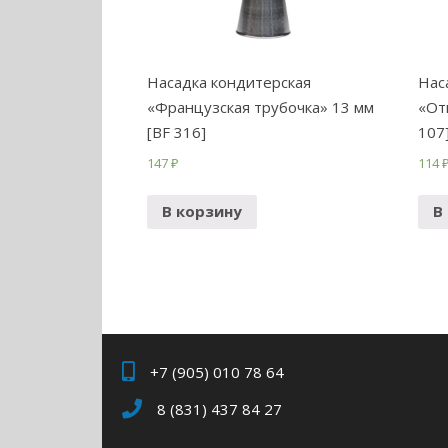
Насадка кондитерская
Нас
«Французская трубочка» 13 мм
«От
[BF 316]
107
147
₽
114
В корзину
В
+7 (905) 010 78 64
8 (831) 437 84 27