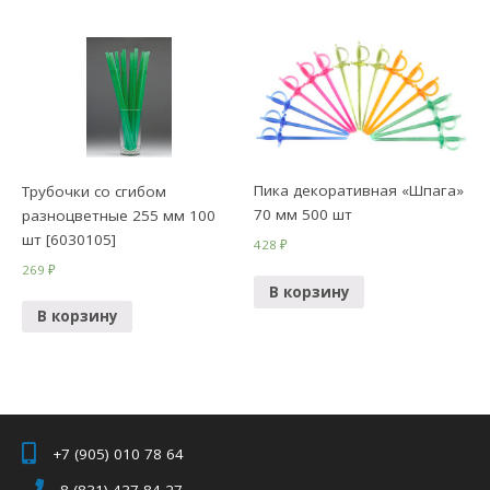
Пика декоративная «Шпага»
Трубочки со сгибом
70 мм 500 шт
разноцветные 255 мм 100
шт [6030105]
428
₽
269
₽
В корзину
В корзину
+7 (905) 010 78 64
8 (831) 437 84 27