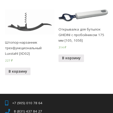
Открывалка для бутылок
GHIDINI с пробойником 175
мм [105, 105б]
Штопор-нарзанник
314
₽
трехфункциональный
Luxstahl [XD02]
В корзину
227
₽
В корзину
+7 (905) 010 78 64
8 (831) 437 84 27