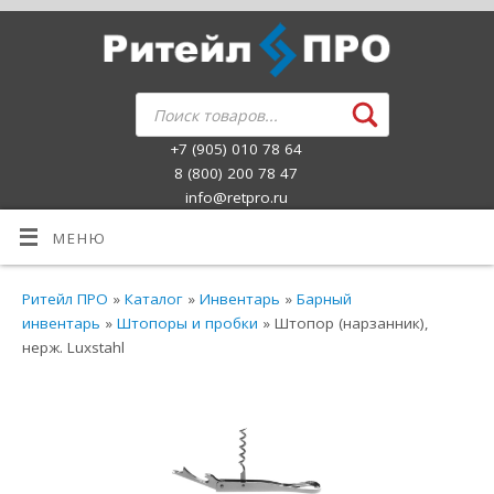
+7 (905) 010 78 64
8 (800) 200 78 47
info@retpro.ru
МЕНЮ
Ритейл ПРО
»
Каталог
»
Инвентарь
»
Барный
инвентарь
»
Штопоры и пробки
» Штопор (нарзанник),
нерж. Luxstahl