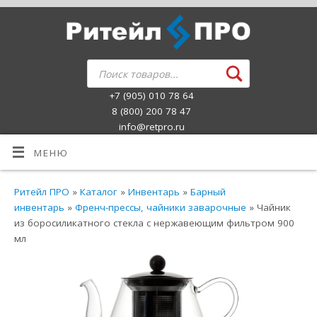
+7 (905) 010 78 64
8 (800) 200 78 47
info@retpro.ru
МЕНЮ
Ритейл ПРО
»
Каталог
»
Инвентарь
»
Барный
инвентарь
»
Френч-прессы, чайники заварочные
» Чайник
из боросиликатного стекла с нержавеющим фильтром 900
мл